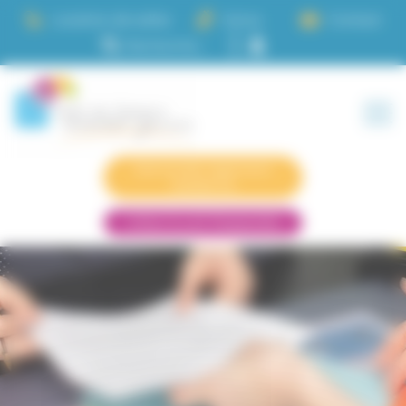
Panneau de gestion des cookies
Location de salles
Actus
Contact
Demande logement
résidence
Infos CLLAJ Passerelle