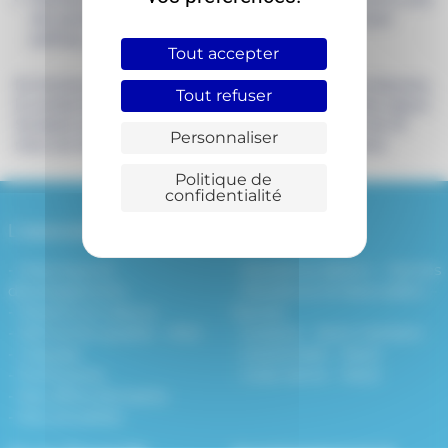
des prestations proposées (
animations
, laverie, accès
parking, etc…)
Tout accepter
En fonction de l’évolution de votre situation et de vos besoins,
Tout refuser
le contrat de résidence peut être reconduit durant votre séjour.
Sa durée est au minimum de 1 mois, et au maximum de 24
Personnaliser
mois (en tenant compte des éventuelles prolongations).
Politique de
confidentialité
L’association
Nos résidences
Historique et
Résidence Belem – Nantes
développement
Résidence Embarcadère –
Missions et valeurs
Nantes
Démarche qualité – RSO
Océane – Saint-Herblain
L’équipe
Grand Voile – Rezé
Partenaires
Jules Verne – Rezé
Nos offres d’emplois
Nos actualités