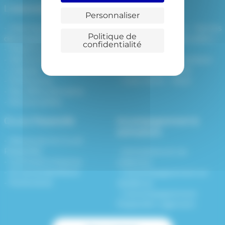
L’association
Nos résidences
Personnaliser
Historique et
Résidence Belem – Nantes
Politique de
développement
Résidence Embarcadère –
confidentialité
Missions et valeurs
Nantes
Démarche qualité – RSO
Océane – Saint-Herblain
L’équipe
Grand Voile – Rezé
Partenaires
Jules Verne – Rezé
Nos offres d’emplois
Nos actualités
CLLAJ Passerelle
Accompagnement &
animations
Découvrez le CLLAJ
Passerelle
Animations et vie
Comment s’inscrire
collective
Je suis propriétaire
L’accompagnement en
Partenaires
résidence
L’accompagnement
Passerelle Logement