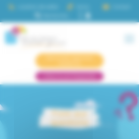
Panneau de gestion des cookies
Location de salles
Actus
Contact
Demande logement
résidence
Infos CLLAJ Passerelle
Foire aux
questions