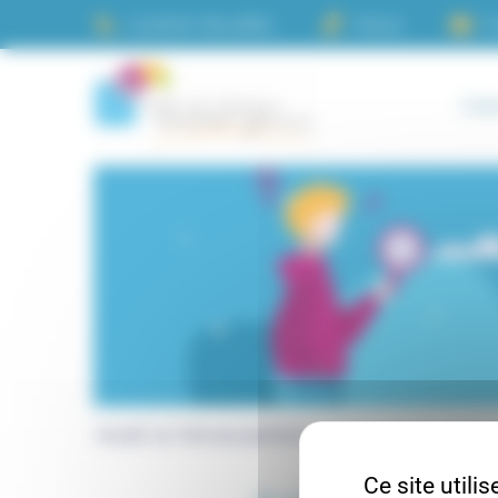
Panneau de gestion des cookies
Location de salles
Actus
C
L’as
Accueil
Foire aux questions
Puis je ajouter un frig
Ce site utili