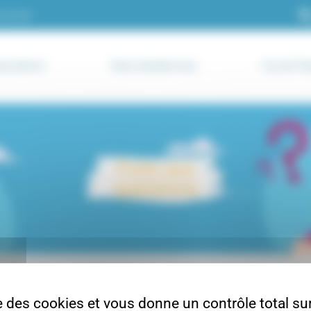
ontact
sociation
Nos résidences
CLLAJ Pa
Foire aux
questions
o, un lave-linge ou du mobilier dans mon logement ?
se des cookies et vous donne un contrôle total s