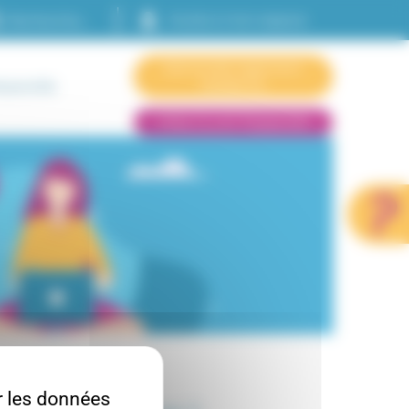
Accès à mon espace
Demande logement
résidence
sserelle
Infos CLLAJ Passerelle
ur les données