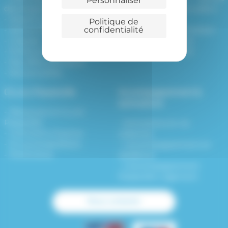
Personnaliser
développement
Résidence Embarcadère –
Missions et valeurs
Nantes
Politique de
confidentialité
Démarche qualité – RSO
Océane – Saint-Herblain
L’équipe
Grand Voile – Rezé
Partenaires
Jules Verne – Rezé
Nos offres d’emplois
Nos actualités
CLLAJ Passerelle
Accompagnement &
animations
Découvrez le CLLAJ
Passerelle
Animations et vie
Comment s’inscrire
collective
Je suis propriétaire
L’accompagnement en
Partenaires
résidence
L’accompagnement
Passerelle Logement
Nous contacter