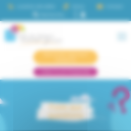
Panneau de gestion des cookies
Location de salles
Actus
Contact
Demande logement
résidence
Infos CLLAJ Passerelle
Foire aux
questions