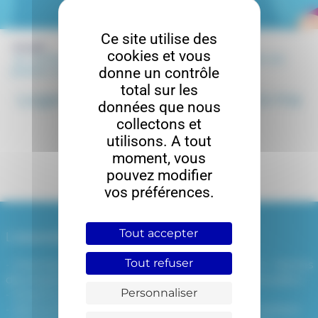
Ce site utilise des
Accueil
cookies et vous
J’ai fait une demande de logement et je souhaite poser une
donne un contrôle
question, comment faire ?
total sur les
Logements correspondants à ma
données que nous
recherche
collectons et
utilisons. A tout
moment, vous
pouvez modifier
vos préférences.
Tout accepter
L’association
Nos résidences
Tout refuser
Historique et
Résidence Belem – Nantes
développement
Résidence Embarcadère –
Personnaliser
Missions et valeurs
Nantes
Démarche qualité – RSO
Océane – Saint-Herblain