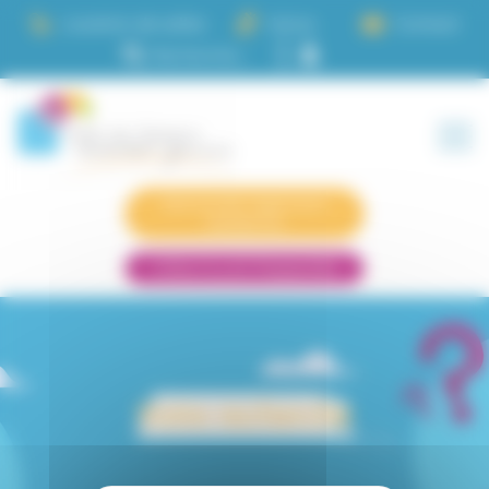
Panneau de gestion des cookies
Location de salles
Actus
Contact
Demande logement
résidence
Infos CLLAJ Passerelle
Votre recherche