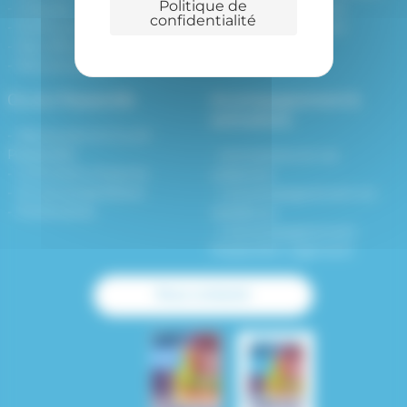
Politique de
L’équipe
Grand Voile – Rezé
confidentialité
Partenaires
Jules Verne – Rezé
Nos offres d’emplois
Nos actualités
CLLAJ Passerelle
Accompagnement &
animations
Découvrez le CLLAJ
Passerelle
Animations et vie
Comment s’inscrire
collective
Je suis propriétaire
L’accompagnement en
Partenaires
résidence
L’accompagnement
Passerelle Logement
Nous contacter