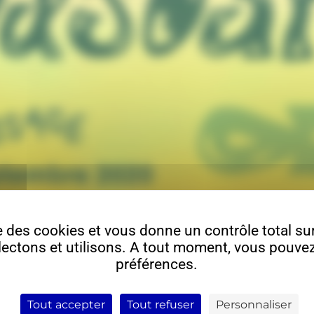
se des cookies et vous donne un contrôle total s
lectons et utilisons. A tout moment, vous pouvez
préférences.
Tout accepter
Tout refuser
Personnaliser